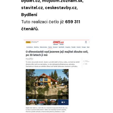
bydlet.cz, mojdom.zoznam.sk,
stavitel.cz, ceskestavby.cz,
Bydllení
Tuto realizaci četlo již
659 311
čtenářů.