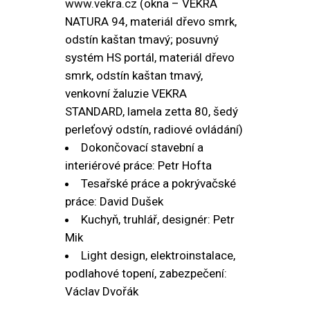
www.vekra.cz
(okna – VEKRA
NATURA 94, materiál dřevo smrk,
odstín kaštan tmavý; posuvný
systém HS portál, materiál dřevo
smrk, odstín kaštan tmavý,
venkovní žaluzie VEKRA
STANDARD, lamela zetta 80, šedý
perleťový odstín, radiové ovládání)
Dokončovací stavební a
interiérové práce: Petr Hofta
Tesařské práce a pokrývačské
práce: David Dušek
Kuchyň, truhlář, designér: Petr
Mik
Light design, elektroinstalace,
podlahové topení, zabezpečení:
Václav Dvořák