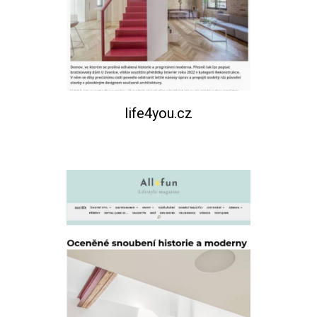
life4you.cz