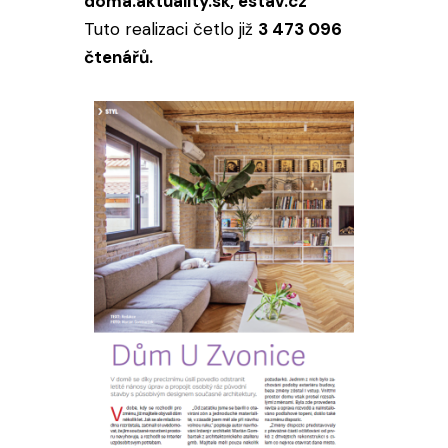
doma.aktuality.sk, estav.cz
Tuto realizaci četlo již
3 473 096
čtenářů.