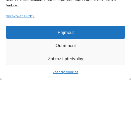
nebo odvolání souhlasu může nepříznivě ovlivnit určité vlastnosti a
funkce.
Spravovat služby
Příjmout
Odmítnout
dumazahrada.cz
Zobrazit předvolby
Zásady cookies