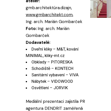
ateliér:
gmb.architektúra.dizajn,
www.gmbarchitekt.com
,
Ing. arch. Marián Gombarček
Foto:
Ing. arch. Marián
Gombarček
Dodavatelé:
Dveřní kliky – M&T, kování
MINIMAL,
kliky-mt.cz
Obklady – PITORESKA
Schodiště – KONTECH
Sanitární vybavení – VIVA
Nábytek – VIDOWOOD
Osvětlení – JORVIK
Mediální prezentaci zajistila PR
agentura DENDRIT zaměřená