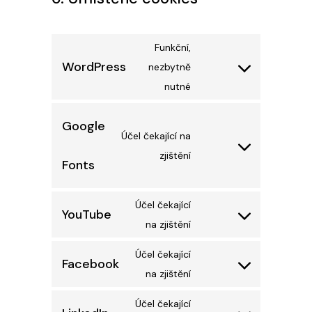
Funkční,
WordPress
nezbytně
Consent
nutné
to
service
Google
wordpress
Účel čekající na
Consent
zjištění
Fonts
to
service
Účel čekající
google-
YouTube
Consent
na zjištění
fonts
to
Účel čekající
service
Facebook
Consent
na zjištění
youtube
to
Účel čekající
service