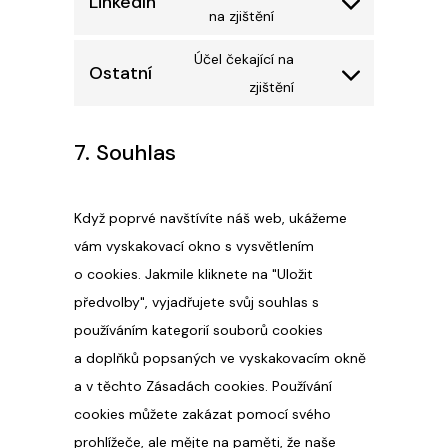
LinkedIn
Consent
na zjištění
facebook
to
Účel čekající na
service
Ostatní
Consent
zjištění
linkedin
to
service
7. Souhlas
ostatní
Když poprvé navštívíte náš web, ukážeme
vám vyskakovací okno s vysvětlením
o cookies. Jakmile kliknete na "Uložit
předvolby", vyjadřujete svůj souhlas s
používáním kategorií souborů cookies
a doplňků popsaných ve vyskakovacím okně
a v těchto Zásadách cookies. Používání
cookies můžete zakázat pomocí svého
prohlížeče, ale mějte na paměti, že naše