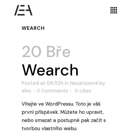
WEARCH
20 Bře
Wearch
Posted at 09:52h
in
Nezařazené
by
ales
0 Comments
0
Likes
Vítejte ve WordPressu. Toto je váš
první příspěvek. Můžete ho upravit,
nebo smazat a postupně pak začít s
tvorbou vlastního webu.