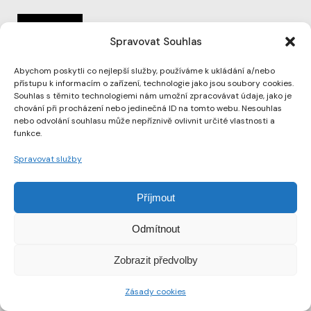
Spravovat Souhlas
Abychom poskytli co nejlepší služby, používáme k ukládání a/nebo
přístupu k informacím o zařízení, technologie jako jsou soubory cookies.
Souhlas s těmito technologiemi nám umožní zpracovávat údaje, jako je
chování při procházení nebo jedinečná ID na tomto webu. Nesouhlas
nebo odvolání souhlasu může nepříznivě ovlivnit určité vlastnosti a
funkce.
Instagram
Spravovat služby
Linkedin
Příjmout
Zásady cookies
Odmítnout
DENDRIT
Zobrazit předvolby
Zásady cookies
© DENDRIT 2026