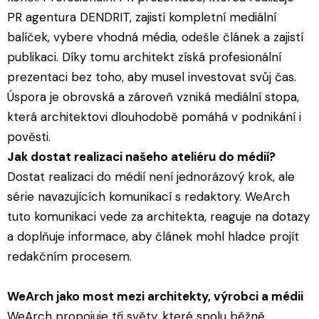
PR agentura DENDRIT, zajistí kompletní mediální
balíček, vybere vhodná média, odešle článek a zajistí
publikaci. Díky tomu architekt získá profesionální
prezentaci bez toho, aby musel investovat svůj čas.
Úspora je obrovská a zároveň vzniká mediální stopa,
která architektovi dlouhodobě pomáhá v podnikání i
pověsti.
Jak dostat realizaci našeho ateliéru do médií?
Dostat realizaci do médií není jednorázový krok, ale
série navazujících komunikací s redaktory. WeArch
tuto komunikaci vede za architekta, reaguje na dotazy
a doplňuje informace, aby článek mohl hladce projít
redakčním procesem.
WeArch jako most mezi architekty, výrobci a médii
WeArch propojuje tři světy, které spolu běžně