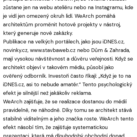
zůstane jen na webu ateliéru nebo na Instagramu, kde
je vidí jen omezený okruh lidí. WeArch pomáhá
architektům proměnit hotové projekty v nástroj,
který generuje nové zakázky.
Publikace na velkých portálech, jako jsou iDNES.cz,
novinky.cz, www.stavbaweb.cz nebo Dům & Zahrada,
mají vysokou návštěvnost a důvěru veřejnosti. Když se
architekt objeví v takovém médiu, působí jako
ověřený odborník. Investoři často říkají: „Když je to na
iDNES.cz, asi to nebude amatér.“ Tento psychologický
efekt je silnější než jakákoliv reklama.
WeArch zajišťuje, že se realizace dostanou do médií
pravidelně, ne náhodně. Díky tomu se architekt stává
stabilně viditelným a jeho značka roste. WeArch tento
efekt násobí tím, že zajišťuje systematickou
prezentaci, která má dlouhodobý obchodní dopad.