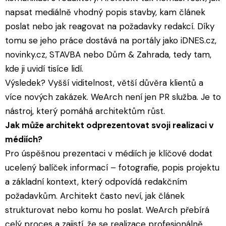
napsat mediálně vhodný popis stavby, kam článek
poslat nebo jak reagovat na požadavky redakcí. Díky
tomu se jeho práce dostává na portály jako iDNES.cz,
novinky.cz, STAVBA nebo Dům & Zahrada, tedy tam,
kde ji uvidí tisíce lidí.
Výsledek? Vyšší viditelnost, větší důvěra klientů a
více nových zakázek. WeArch není jen PR služba. Je to
nástroj, který pomáhá architektům růst.
Jak může architekt odprezentovat svoji realizaci v
médiích?
Pro úspěšnou prezentaci v médiích je klíčové dodat
ucelený balíček informací – fotografie, popis projektu
a základní kontext, který odpovídá redakčním
požadavkům. Architekt často neví, jak článek
strukturovat nebo komu ho poslat. WeArch přebírá
celý proces a zajistí, že se realizace profesionálně