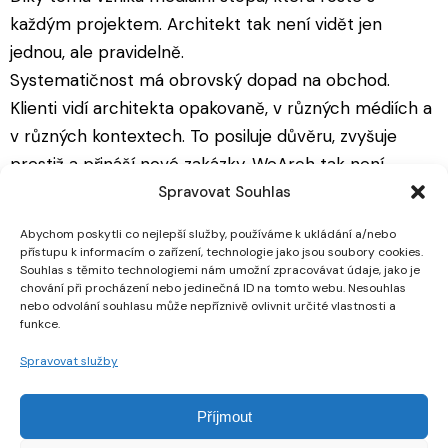
každým projektem. Architekt tak není vidět jen
jednou, ale pravidelně.
Systematičnost má obrovský dopad na obchod.
Klienti vidí architekta opakovaně, v různých médiích a
v různých kontextech. To posiluje důvěru, zvyšuje
prestiž a přináší nové zakázky. WeArch tak není
jednorázová služba, ale dlouhodobá strategie, která
Spravovat Souhlas
mění prezentaci architektů v profesionální a efektivní
Abychom poskytli co nejlepší služby, používáme k ukládání a/nebo
proces.
přístupu k informacím o zařízení, technologie jako jsou soubory cookies.
Souhlas s těmito technologiemi nám umožní zpracovávat údaje, jako je
Jak odprezentovat realizaci mého ateliéru v
chování při procházení nebo jedinečná ID na tomto webu. Nesouhlas
médiích?
nebo odvolání souhlasu může nepříznivě ovlivnit určité vlastnosti a
funkce.
Prezentace realizace v médiích vyžaduje profesionální
text, správný výběr fotografií a jasné vysvětlení
Spravovat služby
architektonického konceptu. Redakce očekávají
kompletní podklady, které mohou okamžitě použít.
Příjmout
WeArch, jakožto PR projekt realizovaný agenturou