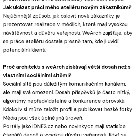
Jak ukázat práci mého ateliéru novým zákazníkům?
Nejúčinnější způsob, jak oslovit nové zákazníky, je
prezentovat realizace v médiích, která mají vysokou
návštěvnost a důvěru veřejnosti. WeArch zajišťuje, aby
se práce ateliéru dostala přesně tam, kde ji uvidí
potenciální klienti.
Proč architekti s weArch získávají větší dosah než s
vlastními sociálními sítěmi?
Sociální sítě jsou důležitým komunikačním kanálem,
ale mají svá omezení. Dosah příspěvků je často nízký,
algoritmy nepředvídatelné a konkurence obrovská.
Kdokoliv si může založit profil a publikovat hezké fotky.
Média jsou však úplně jiná úroveň.
Portály jako iDNES.cz nebo novinky.cz mají statisíce
čtenářů denně a vysokou důvěru veřejnosti. Když se